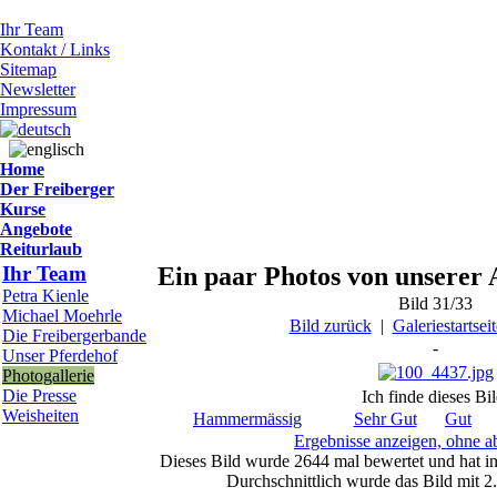
Ihr Team
Kontakt / Links
Sitemap
Newsletter
Impressum
Home
Der Freiberger
Kurse
Angebote
Reiturlaub
Ihr Team
Ein paar Photos von unserer 
Petra Kienle
Bild 31/33
Michael Moehrle
Bild zurück
|
Galeriestartseit
Die Freibergerbande
-
Unser Pferdehof
Photogallerie
Die Presse
Ich finde dieses Bil
Weisheiten
Hammermässig
Sehr Gut
Gut
Ergebnisse anzeigen, ohne 
Dieses Bild wurde 2644 mal bewertet und hat i
Durchschnittlich wurde das Bild mit 2