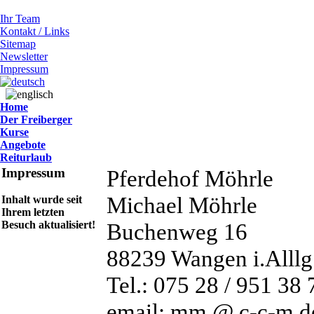
Ihr Team
Kontakt / Links
Sitemap
Newsletter
Impressum
Home
Der Freiberger
Kurse
Angebote
Reiturlaub
Impressum
Pferdehof Möhrle
Michael Möhrle
Inhalt wurde seit
Ihrem letzten
Besuch aktualisiert!
Buchenweg 16
88239 Wangen i.Alllg
Tel.: 075 28 / 951 38 
email: mm @ c-c-m.d