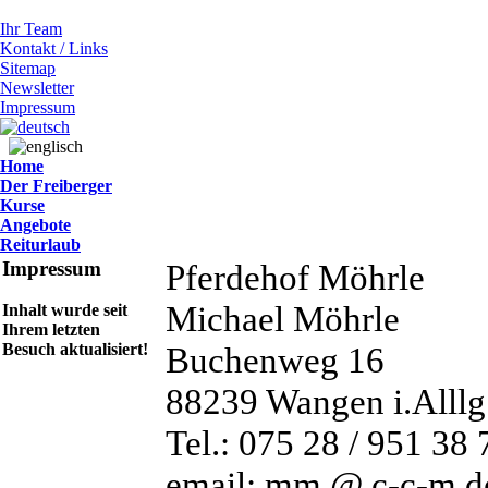
Ihr Team
Kontakt / Links
Sitemap
Newsletter
Impressum
Home
Der Freiberger
Kurse
Angebote
Reiturlaub
Impressum
Pferdehof Möhrle
Michael Möhrle
Inhalt wurde seit
Ihrem letzten
Besuch aktualisiert!
Buchenweg 16
88239 Wangen i.Alllg
Tel.: 075 28 / 951 38 
email: mm @ c-c-m.d