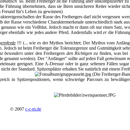
tomatisch
so. Beim Freiberger ist die Führung aber unkomplizierter zu 
 die Führung übernehmen, dass sie Ihren unsicheren Reiter wieder sic
n Freund für's Leben zu gewinnen)
tereigenschaften der Rasse des Freibergers darf nicht vergessen werden,
alb der Rasse verschiedene Charaktermerkmale unterschiedlich stark aus
genauso wie ein Vollblut. Jedoch macht er dann oft nur einen Satz, w
rger ebenfalls wie jedes andere Pferd. Andernfalls wird
er
die Führun
erpferde
!!! (... wie es der Mythos berichtet; Der Mythos vom Anfänge
Jedoch ist beim Freiberger die Toleranzgrenze und Gutmütigkeit sehr 
nz besonders
unter den Freibergern
den Richtigen
zu finden, was bei d
de genannt werden). Der "Anfänger" sollte auf jeden Fall
gemeinsam mi
rteinsatz geeignet. Eine A-Dressur oder in ganz seltenen Fällen sogar 
nicht der Standard. Spitzenplätze erhalten Sie natürlich mit einem Freib
greich in Spitzenpositionen, wenn schwierige Parcours zu bewältig
.
303
© 2007
c-c-m.de