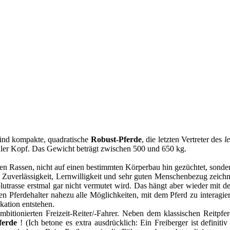
ind kompakte, quadratische
Robust-Pferde
, die letzten Vertreter des
l
 edler Kopf. Das Gewicht beträgt zwischen 500 und 650 kg.
en Rassen, nicht auf einen bestimmten Körperbau hin gezüchtet, sonde
, Zuverlässigkeit, Lernwilligkeit und sehr guten Menschenbezug zeich
ltblutrasse erstmal gar nicht vermutet wird. Das hängt aber wieder mi
en Pferdehalter nahezu alle Möglichkeiten, mit dem Pferd zu interagie
kation entstehen.
bitionierten Freizeit-Reiter/-Fahrer. Neben dem klassischen Reitpfe
pferde
! (Ich betone es extra ausdrücklich: Ein Freiberger ist definit