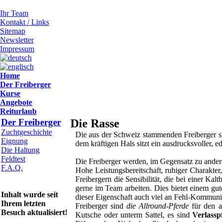
Ihr Team
Kontakt / Links
Sitemap
Newsletter
Impressum
Home
Der Freiberger
Kurse
Angebote
Reiturlaub
Der Freiberger
Die Rasse
Zuchtgeschichte
Die aus der Schweiz stammenden Freiberger s
Eignung
dem kräftigen Hals sitzt ein ausdrucksvoller,
Die Haltung
Feldtest
Die Freiberger werden, im Gegensatz zu ander
F.A.Q.
Hohe Leistungsbereitschaft, ruhiger Charakter
Freibergern die Sensibilität, die bei einer Ka
gerne im Team arbeiten. Dies bietet einem gut
Inhalt wurde seit
dieser Eigenschaft auch viel an Fehl-Kommuni
Ihrem letzten
Freiberger sind
die Allround-Pferde
für den am
Besuch aktualisiert!
Kutsche oder unterm Sattel, es sind
Verlass