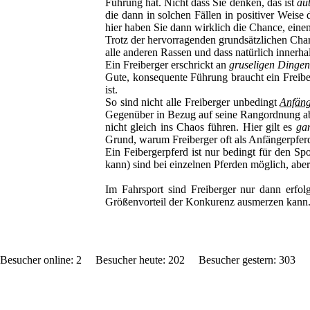
Führung hat. Nicht dass Sie denken, das ist
au
die dann in solchen Fällen in positiver Weise
hier haben Sie dann wirklich die Chance, eine
Trotz der hervorragenden grundsätzlichen Charak
alle anderen Rassen und dass natürlich innerh
Ein Freiberger erschrickt an
gruseligen Dingen
Gute, konsequente Führung braucht ein Freibe
ist.
So sind nicht alle Freiberger unbedingt
Anfäng
Gegenüber in Bezug auf seine Rangordnung ab. 
nicht gleich ins Chaos führen. Hier gilt es
ga
Grund, warum Freiberger oft als Anfängerpfer
Ein Feibergerpferd ist nur bedingt für den Spo
kann) sind bei einzelnen Pferden möglich, aber 
Im Fahrsport sind Freiberger nur dann erfol
Größenvorteil der Konkurenz ausmerzen kann
Besucher online: 2 Besucher heute: 202 Besucher gestern: 