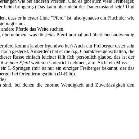
erlangen wie bei anderen Pferden. Und es gibt auch viele Freiberger,
her heim bringen ;-) Das kann aber nicht der Dauerzustand sein! Und
 dass er in erster Linie "Pferd" ist, also genauso ein Fluchttier wie
geprägt sind.
o andere Pferde das Weite suchen.
g übernehmen, was für
jedes
Pferd normal und überlebensnotwendig
rpferd kommt ja aber irgendwo her) Auch ein Freiberger testet sein
hoch gesteckt. Außerdem hat er die o.g. Charaktereigenschaften, die
ieser Rasse einfach leichter fällt (Ich persönlich glaube, das ist der
t seinem Pferd
weiteren Unterricht nehmen, a.m. Sicht ein Muss.
ein L-Springen (mir ist nur ein einziger Freiberger bekannt, der das
erger bei Orientierungsritten (O-Ritte).
en sind, bei denen die enorme Wendigkeit und Zuverlässigkeit den