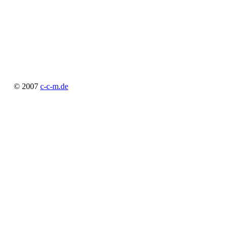
27
© 2007
c-c-m.de