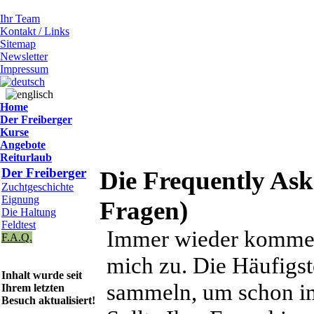
Ihr Team
Kontakt / Links
Sitemap
Newsletter
Impressum
Home
Der Freiberger
Kurse
Angebote
Reiturlaub
Der Freiberger
Die Frequently Aske
Zuchtgeschichte
Eignung
Fragen)
Die Haltung
Feldtest
Immer wieder kommen 
F.A.Q.
mich zu. Die Häufigst
Inhalt wurde seit
sammeln, um schon im
Ihrem letzten
Besuch aktualisiert!