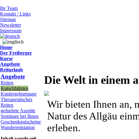
Ihr Team
Kontakt / Links
Sitemap
Newsletter
Impressum
Home
Der Freiberger
Kurse
Angebote
Reiturlaub
Angebote
Die Welt in einem 
Reiten
Kutschfahrten
Kindergeburtstage
Therapeutisches
Wir bieten Ihnen an, 
Reiten
gefuehrte Ausritte
Natur des Allgäu einm
Seminare bei Ihnen
Geschenkgutscheine
erleben.
Wanderreitstation
Inhalt wurde seit