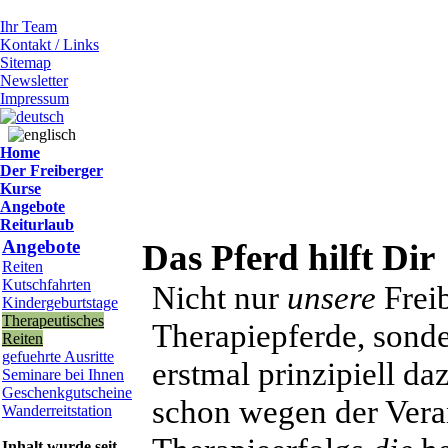
Ihr Team
Kontakt / Links
Sitemap
Newsletter
Impressum
Home
Der Freiberger
Kurse
Angebote
Reiturlaub
Angebote
Das Pferd hilft Dir
Reiten
Kutschfahrten
Nicht nur
unsere
Freib
Kindergeburtstage
Therapeutisches
Therapiepferde, sonde
Reiten
gefuehrte Ausritte
erstmal prinzipiell da
Seminare bei Ihnen
Geschenkgutscheine
schon wegen der Ver
Wanderreitstation
Inhalt wurde seit