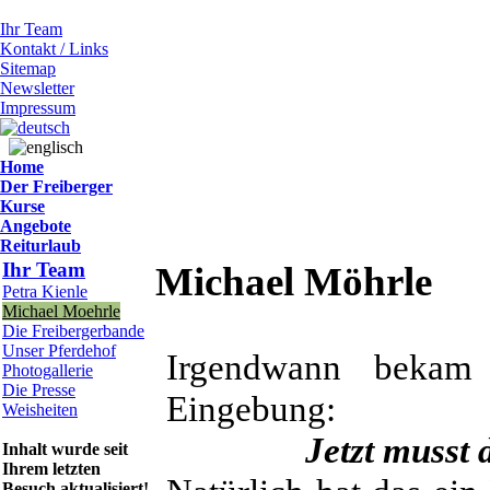
Ihr Team
Kontakt / Links
Sitemap
Newsletter
Impressum
Home
Der Freiberger
Kurse
Angebote
Reiturlaub
Ihr Team
Michael Möhrle
Petra Kienle
Michael Moehrle
Die Freibergerbande
Unser Pferdehof
Irgendwann bekam 
Photogallerie
Die Presse
Eingebung:
Weisheiten
Jetzt musst
Inhalt wurde seit
Ihrem letzten
Besuch aktualisiert!