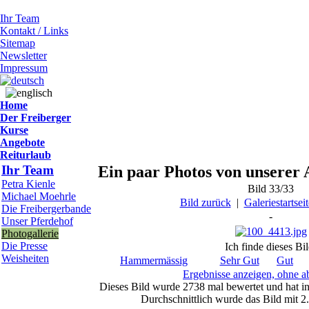
Ihr Team
Kontakt / Links
Sitemap
Newsletter
Impressum
Home
Der Freiberger
Kurse
Angebote
Reiturlaub
Ihr Team
Ein paar Photos von unserer 
Petra Kienle
Bild 33/33
Michael Moehrle
Bild zurück
|
Galeriestartseit
Die Freibergerbande
-
Unser Pferdehof
Photogallerie
Die Presse
Ich finde dieses Bil
Weisheiten
Hammermässig
Sehr Gut
Gut
Ergebnisse anzeigen, ohne 
Dieses Bild wurde 2738 mal bewertet und hat i
Durchschnittlich wurde das Bild mit 2